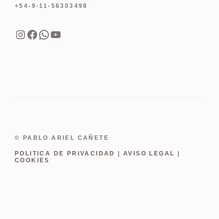
+54-9-11-56303498
Instagram
Facebook
WhatsApp
YouTube
© PABLO ARIEL CAÑETE
POLITICA DE PRIVACIDAD
|
AVISO LEGAL
|
COOKIES
Item added to cart.
Finalizar Compra
0 items -
USD
0.00