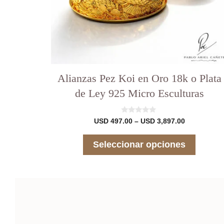
página
del
producto
Alianzas Pez Koi en Oro 18k o Plata
de Ley 925 Micro Esculturas
0
Rango
USD
497.00
–
USD
3,897.00
d
de
e
precios:
5
Seleccionar opciones
desde
USD 497.00
hasta
USD 3,897.