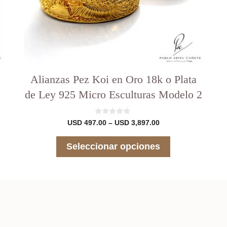
página
del
producto
Alianzas Pez Koi en Oro 18k o Plata
de Ley 925 Micro Esculturas Modelo 2
0
Rango
USD
497.00
–
USD
3,897.00
d
de
e
precios:
5
Seleccionar opciones
desde
USD 497.00
hasta
00
USD 3,897.00