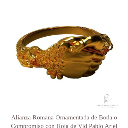
Este
producto
tiene
varias
variantes.
Las
opciones
se
pueden
elegir
en
la
página
del
producto
Alianza Romana Ornamentada de Boda o
Compromiso con Hoja de Vid Pablo Ariel