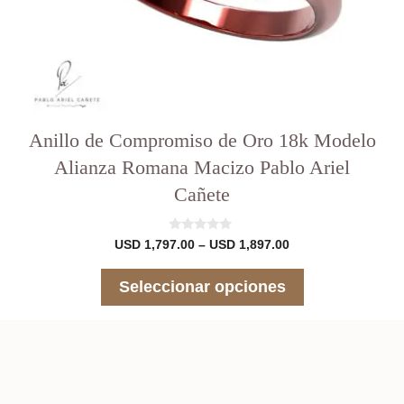
producto
Anillo de Compromiso de Oro 18k Modelo
Alianza Romana Macizo Pablo Ariel
Cañete
0
Rango
USD
1,797.00
–
USD
1,897.00
d
de
e
precios:
5
Seleccionar opciones
desde
USD 1,797.00
hasta
USD 1,897.00