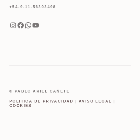
+54-9-11-56303498
Instagram
Facebook
WhatsApp
YouTube
© PABLO ARIEL CAÑETE
POLITICA DE PRIVACIDAD
|
AVISO LEGAL
|
COOKIES
Item added to cart.
Finalizar Compra
0 items -
USD
0.00