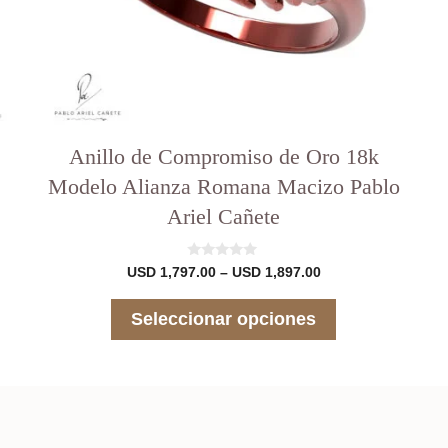
página
del
producto
Anillo de Compromiso de Oro 18k
Modelo Alianza Romana Macizo Pablo
Ariel Cañete
0
Rango
USD
1,797.00
–
USD
1,897.00
d
de
e
precios:
5
Seleccionar opciones
desde
USD 1,797.00
hasta
00
USD 1,897.00