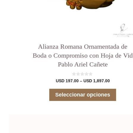
página
del
producto
Alianza Romana Ornamentada de
Boda o Compromiso con Hoja de Vid
Pablo Ariel Cañete
0
Rango
USD
197.00
–
USD
1,897.00
d
de
e
precios:
5
Seleccionar opciones
desde
USD 197.00
hasta
USD 1,897.