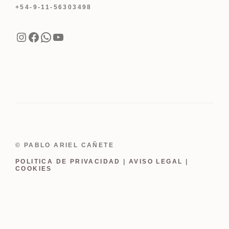
+54-9-11-56303498
Instagram
Facebook
WhatsApp
YouTube
© PABLO ARIEL CAÑETE
POLITICA DE PRIVACIDAD
|
AVISO LEGAL
|
COOKIES
Item added to cart.
Finalizar Compra
0 items -
USD
0.00