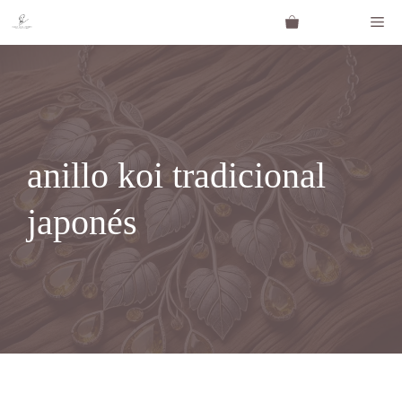
Saltar
Me
al
contenido
anillo koi tradicional
japonés