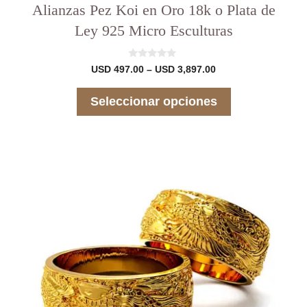
Alianzas Pez Koi en Oro 18k o Plata de
Ley 925 Micro Esculturas
0
Rango
USD
497.00
–
USD
3,897.00
d
de
e
precios:
5
Seleccionar opciones
desde
USD 497.00
hasta
USD 3,897.00
Este
producto
tiene
varias
variantes.
Las
opciones
se
pueden
elegir
en
la
página