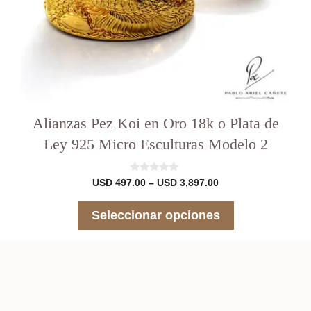
del
producto
Alianzas Pez Koi en Oro 18k o Plata de
Ley 925 Micro Esculturas Modelo 2
0
Rango
USD
497.00
–
USD
3,897.00
d
de
e
precios:
5
Seleccionar opciones
desde
USD 497.00
hasta
USD 3,897.00