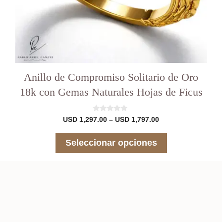
producto
Anillo de Compromiso Solitario de Oro
18k con Gemas Naturales Hojas de Ficus
0
Rango
USD
1,297.00
–
USD
1,797.00
d
de
e
precios:
5
Seleccionar opciones
desde
USD 1,297.00
hasta
USD 1,797.00