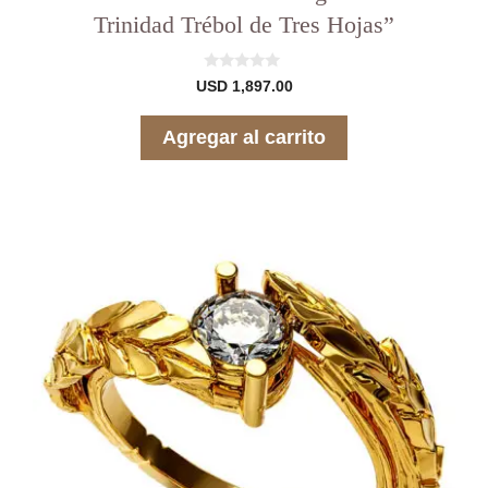
Trinidad Trébol de Tres Hojas”
0
USD
1,897.00
d
e
5
Agregar al carrito
Este
producto
tiene
varias
variantes.
Las
opciones
se
pueden
elegir
en
la
página
del