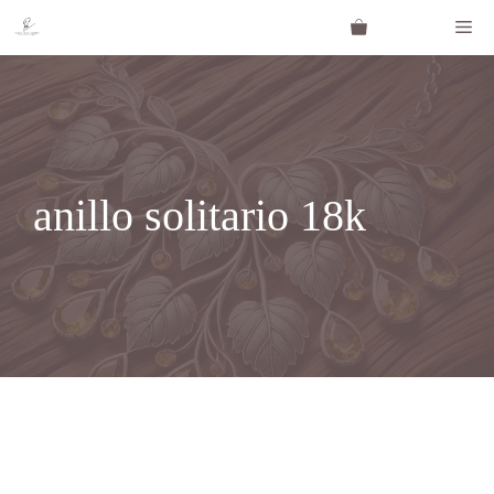
Saltar
Me
al
contenido
anillo solitario 18k