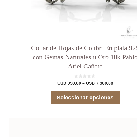
página
del
producto
Collar de Hojas de Colibri En plata 92
con Gemas Naturales u Oro 18k Pabl
Ariel Cañete
0
Rango
USD
990.00
–
USD
7,900.00
d
de
e
precios:
5
Seleccionar opciones
desde
USD 990.00
hasta
USD 7,900.