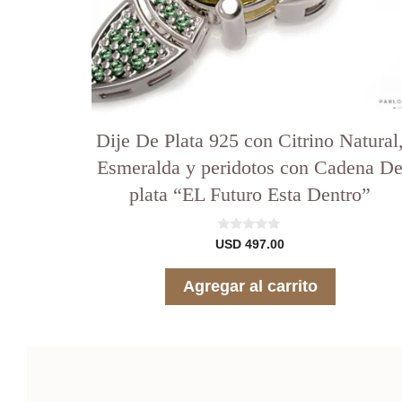
Dije De Plata 925 con Citrino Natural
Esmeralda y peridotos con Cadena D
plata “EL Futuro Esta Dentro”
0
USD
497.00
d
e
5
Agregar al carrito