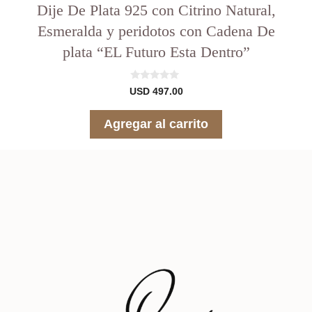
Dije De Plata 925 con Citrino Natural,
Esmeralda y peridotos con Cadena De
plata “EL Futuro Esta Dentro”
0
USD
497.00
d
e
5
Agregar al carrito