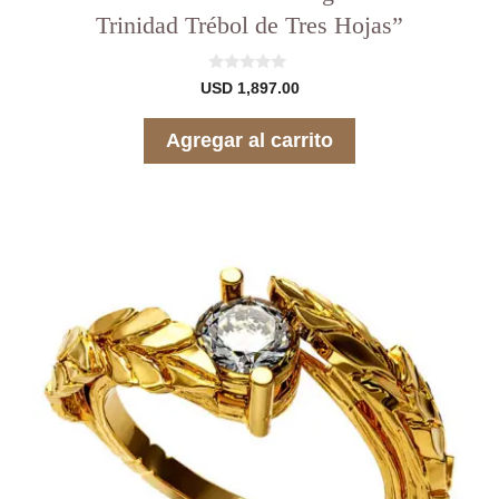
Trinidad Trébol de Tres Hojas”
0
USD
1,897.00
d
e
5
Agregar al carrito
Este
producto
tiene
varias
variantes.
Las
opciones
se
pueden
elegir
en
la
página
del