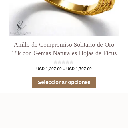
producto
Anillo de Compromiso Solitario de Oro
18k con Gemas Naturales Hojas de Ficus
0
Rango
USD
1,297.00
–
USD
1,797.00
d
de
e
precios:
5
Seleccionar opciones
desde
USD 1,297.00
hasta
USD 1,797.00