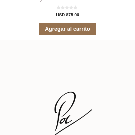
0
USD
875.00
d
e
5
Agregar al carrito