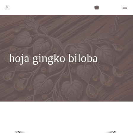
Saltar
Me
al
contenido
hoja gingko biloba