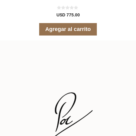
0
USD
775.00
d
e
5
Agregar al carrito