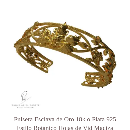
Este
producto
tiene
varias
variantes.
Las
opciones
se
pueden
elegir
en
la
página
del
producto
Pulsera Esclava de Oro 18k o Plata 925
Estilo Botánico Hojas de Vid Maciza