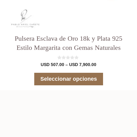
Pulsera Esclava de Oro 18k y Plata 925
Estilo Margarita con Gemas Naturales
0
Rango
USD
507.00
–
USD
7,900.00
d
de
e
precios:
5
Seleccionar opciones
desde
USD 507.00
hasta
USD 7,900.00