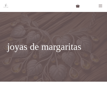
Saltar
Me
al
contenido
joyas de margaritas