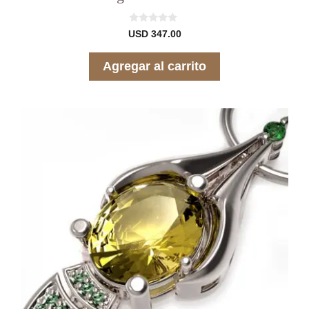
0
USD
347.00
d
e
5
Agregar al carrito