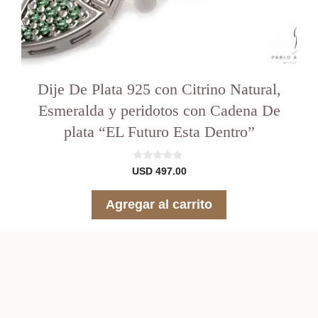
Dije De Plata 925 con Citrino Natural,
Esmeralda y peridotos con Cadena De
plata “EL Futuro Esta Dentro”
0
USD
497.00
d
e
5
Agregar al carrito