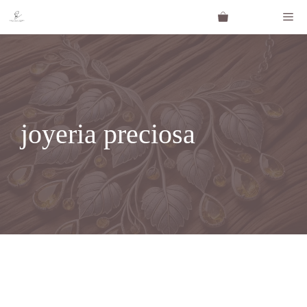
Saltar
Me
al
contenido
joyeria preciosa