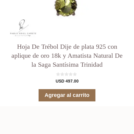
Hoja De Trébol Dije de plata 925 con
aplique de oro 18k y Amatista Natural De
la Saga Santísima Trinidad
0
USD
497.00
d
e
5
Agregar al carrito