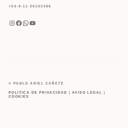
+54-9-11-56303498
Instagram
Facebook
WhatsApp
YouTube
© PABLO ARIEL CAÑETE
POLITICA DE PRIVACIDAD
|
AVISO LEGAL
|
COOKIES
Item added to cart.
Finalizar Compra
0 items -
USD
0.00