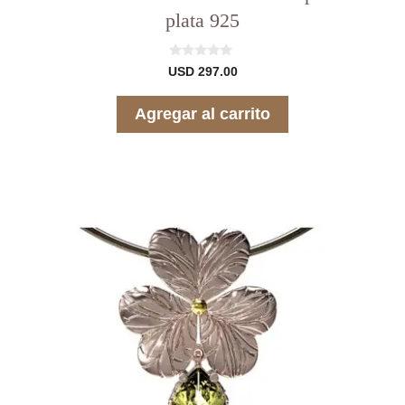
plata 925
0
USD
297.00
d
e
5
Agregar al carrito