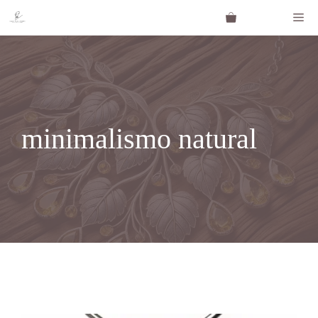
Saltar
Me
al
contenido
minimalismo natural