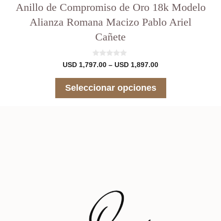
Anillo de Compromiso de Oro 18k Modelo
Alianza Romana Macizo Pablo Ariel
Cañete
0
Rango
USD
1,797.00
–
USD
1,897.00
d
de
e
precios:
5
Seleccionar opciones
desde
USD 1,797.00
hasta
USD 1,897.00