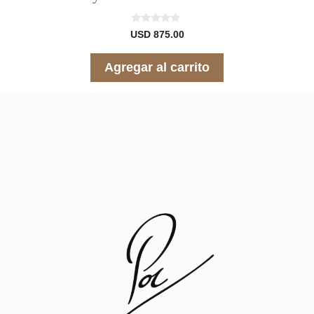
0
USD
875.00
d
e
5
Agregar al carrito