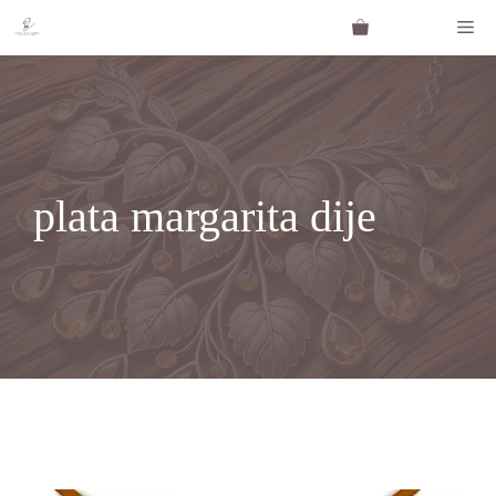
Saltar
Me
al
contenido
plata margarita dije