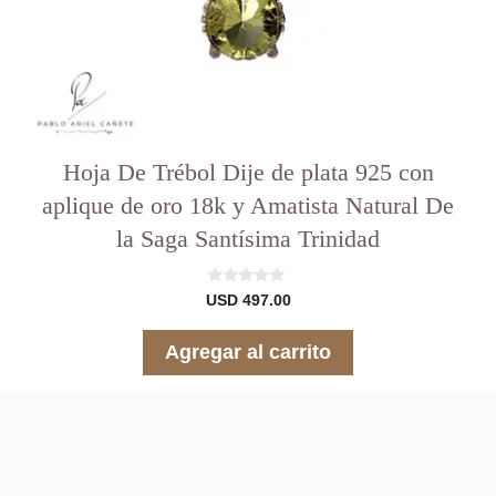
Hoja De Trébol Dije de plata 925 con
aplique de oro 18k y Amatista Natural De
la Saga Santísima Trinidad
0
USD
497.00
d
e
5
Agregar al carrito