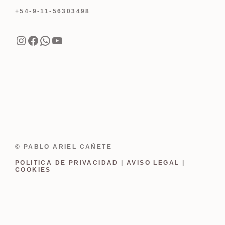
+54-9-11-56303498
Instagram
Facebook
WhatsApp
YouTube
© PABLO ARIEL CAÑETE
POLITICA DE PRIVACIDAD
|
AVISO LEGAL
|
COOKIES
Item added to cart.
Finalizar Compra
0 items -
USD
0.00