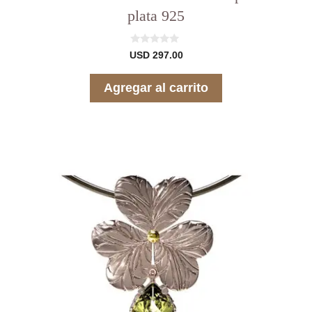
plata 925
0
USD
297.00
d
e
5
Agregar al carrito