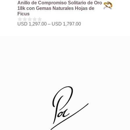
de
d
Anillo de Compromiso Solitario de Oro
USD 3,897.00
precios:
e
18k con Gemas Naturales Hojas de
5
desde
Ficus
USD 497.00
hasta
Rango
USD
1,297.00
–
USD
1,797.00
0
USD 3,897.00
de
d
precios:
e
5
desde
USD 1,297.00
hasta
USD 1,797.00