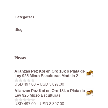
Categorías
Blog
Piezas
Alianzas Pez Koi en Oro 18k o Plata de
Ley 925 Micro Esculturas Modelo 2
Rango
USD
497.00
–
USD
3,897.00
0
de
d
Alianzas Pez Koi en Oro 18k o Plata de
precios:
e
Ley 925 Micro Esculturas
5
desde
USD 497.00
Rango
USD
497.00
–
USD
3,897.00
0
hasta