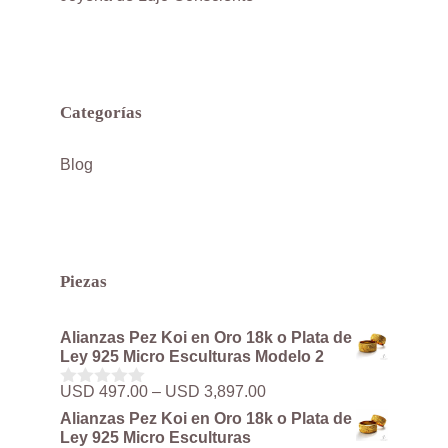
Categorías
Blog
Piezas
Alianzas Pez Koi en Oro 18k o Plata de
Ley 925 Micro Esculturas Modelo 2
Rango
USD
497.00
–
USD
3,897.00
0
de
d
Alianzas Pez Koi en Oro 18k o Plata de
precios:
e
Ley 925 Micro Esculturas
5
desde