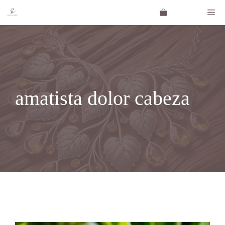
Saltar
Me
al
contenido
amatista dolor cabeza