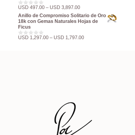
USD 497.00
Rango
USD
497.00
–
USD
3,897.00
0
hasta
de
d
Anillo de Compromiso Solitario de Oro
USD 3,897.00
precios:
e
18k con Gemas Naturales Hojas de
5
desde
Ficus
USD 497.00
hasta
Rango
USD
1,297.00
–
USD
1,797.00
0
USD 3,897.00
de
d
precios:
e
5
desde
USD 1,297.00
hasta
USD 1,797.00