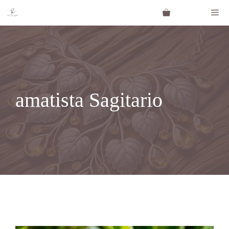
Saltar
Me
al
contenido
amatista Sagitario