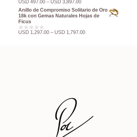
Rango
USD
497.00
–
USD
3,897.00
0
hasta
de
d
Anillo de Compromiso Solitario de Oro
USD 3,897.00
precios:
e
18k con Gemas Naturales Hojas de
5
desde
Ficus
USD 497.00
hasta
Rango
USD
1,297.00
–
USD
1,797.00
0
USD 3,897.00
de
d
precios:
e
5
desde
USD 1,297.00
hasta
USD 1,797.00