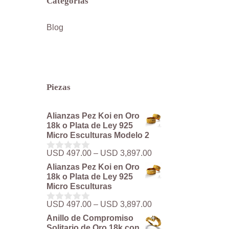
Categorías
Blog
Piezas
Alianzas Pez Koi en Oro
18k o Plata de Ley 925
Micro Esculturas Modelo 2
Rango
USD
497.00
–
USD
3,897.00
0
de
d
Alianzas Pez Koi en Oro
precios:
e
18k o Plata de Ley 925
5
desde
Micro Esculturas
USD 497.00
hasta
Rango
USD
497.00
–
USD
3,897.00
0
USD 3,897.00
de
d
Anillo de Compromiso
precios:
e
Solitario de Oro 18k con