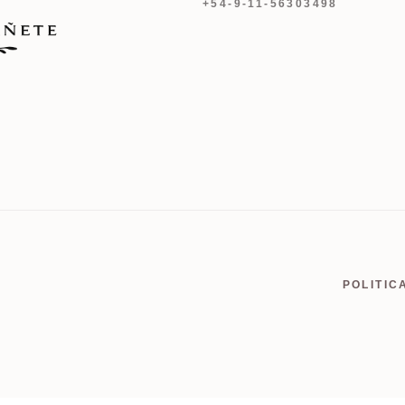
+54-9-11-56303498
POLITIC