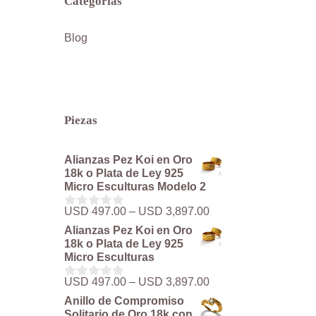
Categorías
Blog
Piezas
Alianzas Pez Koi en Oro
18k o Plata de Ley 925
Micro Esculturas Modelo 2
Rango
USD
497.00
–
USD
3,897.00
0
de
d
Alianzas Pez Koi en Oro
precios:
e
18k o Plata de Ley 925
5
desde
Micro Esculturas
USD 497.00
hasta
Rango
USD
497.00
–
USD
3,897.00
0
USD 3,897.00
de
d
Anillo de Compromiso
precios:
e
Solitario de Oro 18k con