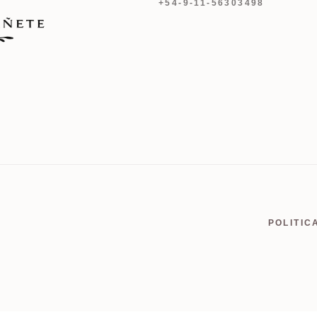
+54-9-11-56303498
POLITIC