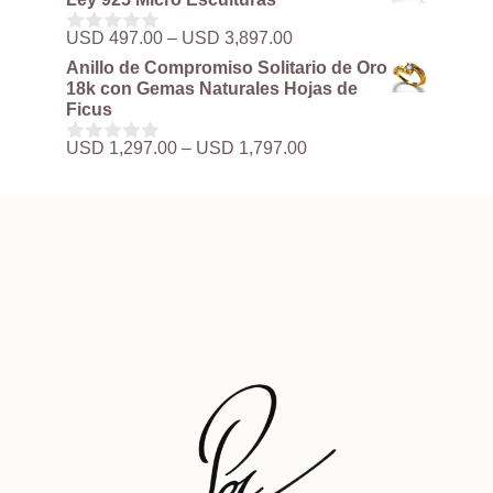
5
desde
USD 497.00
Rango
USD
497.00
–
USD
3,897.00
0
hasta
de
d
Anillo de Compromiso Solitario de Oro
USD 3,897.00
precios:
e
18k con Gemas Naturales Hojas de
5
desde
Ficus
USD 497.00
hasta
Rango
USD
1,297.00
–
USD
1,797.00
0
USD 3,897.00
de
d
precios:
e
5
desde
USD 1,297.00
hasta
USD 1,797.00