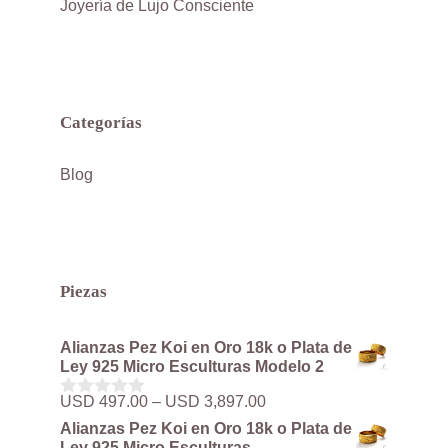
Joyería de Lujo Consciente
Categorías
Blog
Piezas
Alianzas Pez Koi en Oro 18k o Plata de
Ley 925 Micro Esculturas Modelo 2
Rango
USD
497.00
–
USD
3,897.00
0
de
d
Alianzas Pez Koi en Oro 18k o Plata de
precios:
e
Ley 925 Micro Esculturas