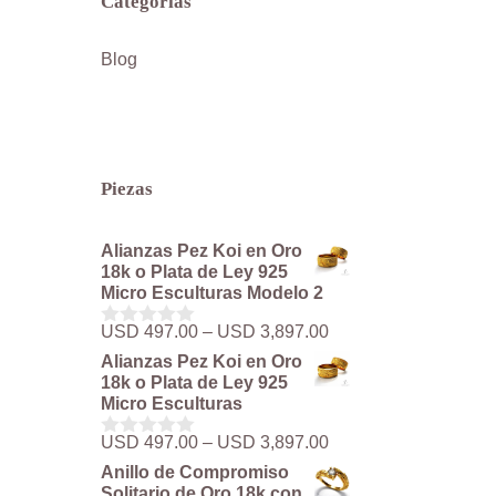
Categorías
Blog
Piezas
Alianzas Pez Koi en Oro
18k o Plata de Ley 925
Micro Esculturas Modelo 2
Rango
USD
497.00
–
USD
3,897.00
0
de
d
Alianzas Pez Koi en Oro
precios:
e
18k o Plata de Ley 925
5
desde
Micro Esculturas
USD 497.00
hasta
Rango
USD
497.00
–
USD
3,897.00
0
USD 3,897.00
de
d
Anillo de Compromiso
precios:
e
Solitario de Oro 18k con