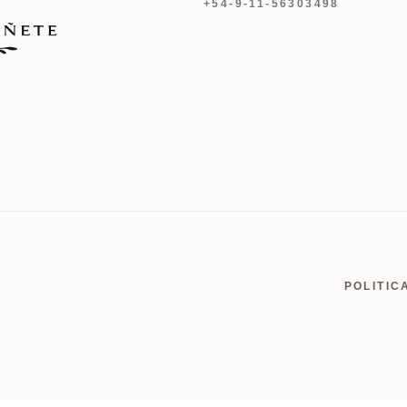
+54-9-11-56303498
POLITIC