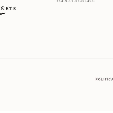
+54-9-11-56303498
POLITIC