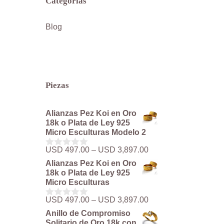
Categorías
Blog
Piezas
Alianzas Pez Koi en Oro
18k o Plata de Ley 925
Micro Esculturas Modelo 2
Rango
USD
497.00
–
USD
3,897.00
0
de
d
Alianzas Pez Koi en Oro
precios:
e
18k o Plata de Ley 925
5
desde
Micro Esculturas
USD 497.00
hasta
Rango
USD
497.00
–
USD
3,897.00
0
USD 3,897.00
de
d
Anillo de Compromiso
precios:
e
Solitario de Oro 18k con