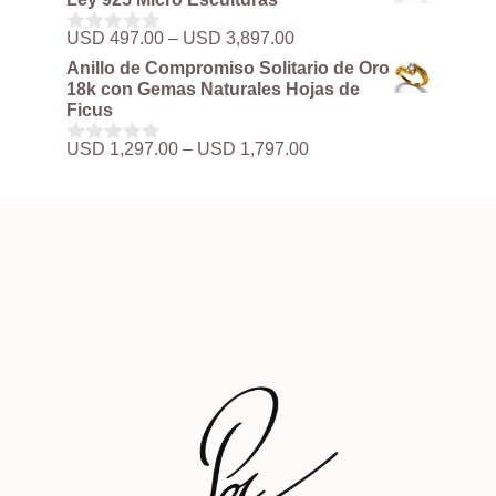
5
desde
USD 497.00
Rango
USD
497.00
–
USD
3,897.00
0
hasta
de
d
Anillo de Compromiso Solitario de Oro
USD 3,897.00
precios:
e
18k con Gemas Naturales Hojas de
5
desde
Ficus
USD 497.00
hasta
Rango
USD
1,297.00
–
USD
1,797.00
0
USD 3,897.00
de
d
precios:
e
5
desde
USD 1,297.00
hasta
USD 1,797.00