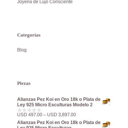
Joyería de Lujo Consciente
Categorías
Blog
Piezas
Alianzas Pez Koi en Oro 18k o Plata de
Ley 925 Micro Esculturas Modelo 2
Rango
USD
497.00
–
USD
3,897.00
0
de
d
Alianzas Pez Koi en Oro 18k o Plata de
precios:
e
Ley 925 Micro Esculturas