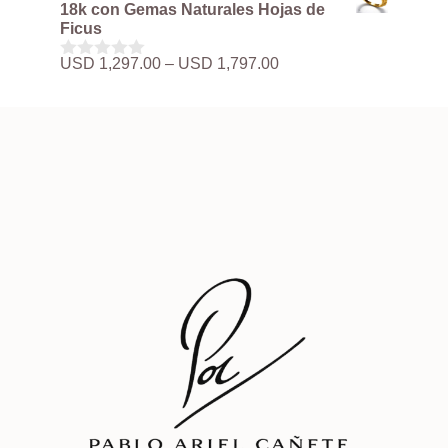
precios:
e
18k con Gemas Naturales Hojas de
5
desde
Ficus
USD 497.00
hasta
Rango
USD
1,297.00
–
USD
1,797.00
0
USD 3,897.00
de
d
precios:
e
5
desde
USD 1,297.00
hasta
USD 1,797.00