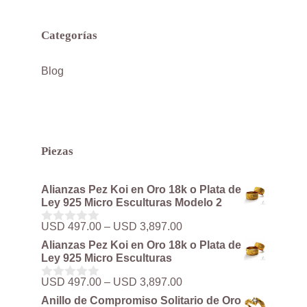
Categorías
Blog
Piezas
Alianzas Pez Koi en Oro 18k o Plata de
Ley 925 Micro Esculturas Modelo 2
Rango
USD
497.00
–
USD
3,897.00
0
de
d
Alianzas Pez Koi en Oro 18k o Plata de
precios:
e
Ley 925 Micro Esculturas
5
desde
USD 497.00
Rango
USD
497.00
–
USD
3,897.00
0
hasta
de
d
Anillo de Compromiso Solitario de Oro
USD 3,897.00