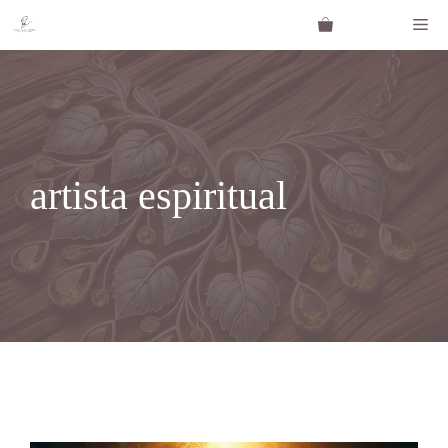
Saltar
Me
al
contenido
artista espiritual