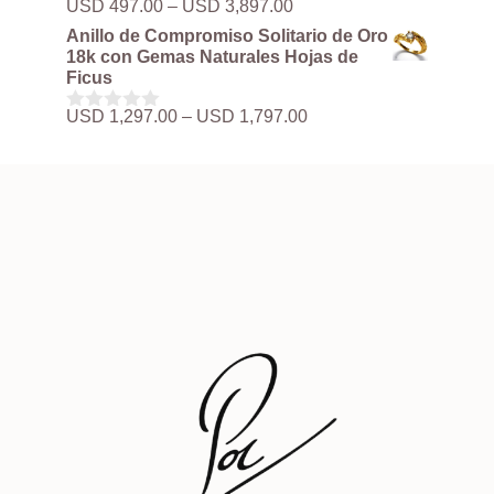
Rango
USD
497.00
–
USD
3,897.00
0
hasta
de
d
Anillo de Compromiso Solitario de Oro
USD 3,897.00
precios:
e
18k con Gemas Naturales Hojas de
5
desde
Ficus
USD 497.00
hasta
Rango
USD
1,297.00
–
USD
1,797.00
0
USD 3,897.00
de
d
precios:
e
5
desde
USD 1,297.00
hasta
USD 1,797.00