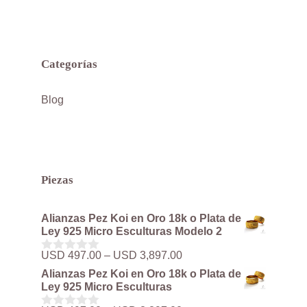
Categorías
Blog
Piezas
Alianzas Pez Koi en Oro 18k o Plata de
Ley 925 Micro Esculturas Modelo 2
Rango
USD
497.00
–
USD
3,897.00
0
de
d
Alianzas Pez Koi en Oro 18k o Plata de
precios:
e
Ley 925 Micro Esculturas
5
desde
USD 497.00