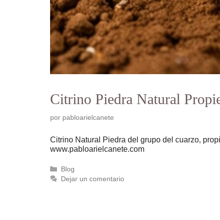
Citrino Piedra Natural Prop
por
pabloarielcanete
Citrino Natural Piedra del grupo del cuarzo, propi
www.pabloarielcanete.com
Categorías
Blog
Dejar un comentario