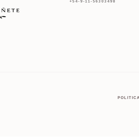
+54-9-11-56303498
POLITIC