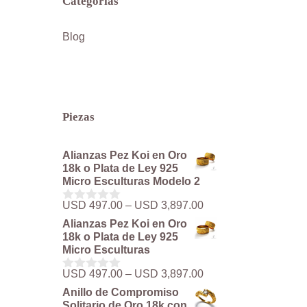
Categorías
Blog
Piezas
Alianzas Pez Koi en Oro
18k o Plata de Ley 925
Micro Esculturas Modelo 2
Rango
USD
497.00
–
USD
3,897.00
0
de
d
Alianzas Pez Koi en Oro
precios:
e
18k o Plata de Ley 925
5
desde
Micro Esculturas
USD 497.00
hasta
Rango
USD
497.00
–
USD
3,897.00
0
USD 3,897.00
de
d
Anillo de Compromiso
precios:
e
Solitario de Oro 18k con