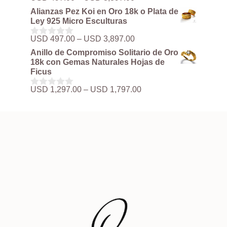
0
de
d
Alianzas Pez Koi en Oro 18k o Plata de
precios:
e
Ley 925 Micro Esculturas
5
desde
USD 497.00
Rango
USD
497.00
–
USD
3,897.00
0
hasta
de
d
Anillo de Compromiso Solitario de Oro
USD 3,897.00
precios:
e
18k con Gemas Naturales Hojas de
5
desde
Ficus
USD 497.00
hasta
Rango
USD
1,297.00
–
USD
1,797.00
0
USD 3,897.00
de
d
precios:
e
5
desde
USD 1,297.00
hasta
USD 1,797.00