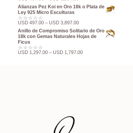
0
de
d
Alianzas Pez Koi en Oro 18k o Plata de
precios:
e
Ley 925 Micro Esculturas
5
desde
USD 497.00
Rango
USD
497.00
–
USD
3,897.00
0
hasta
de
d
Anillo de Compromiso Solitario de Oro
USD 3,897.00
precios:
e
18k con Gemas Naturales Hojas de
5
desde
Ficus
USD 497.00
hasta
Rango
USD
1,297.00
–
USD
1,797.00
0
USD 3,897.00
de
d
precios:
e
5
desde
USD 1,297.00
hasta
USD 1,797.00