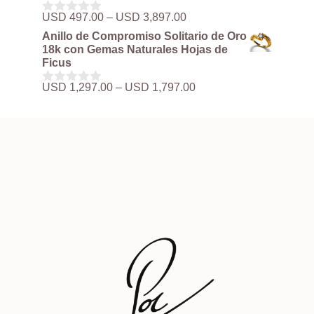
USD 497.00
Rango
USD
497.00
–
USD
3,897.00
0
hasta
de
d
Anillo de Compromiso Solitario de Oro
USD 3,897.00
precios:
e
18k con Gemas Naturales Hojas de
5
desde
Ficus
USD 497.00
hasta
Rango
USD
1,297.00
–
USD
1,797.00
0
USD 3,897.00
de
d
precios:
e
5
desde
USD 1,297.00
hasta
USD 1,797.00