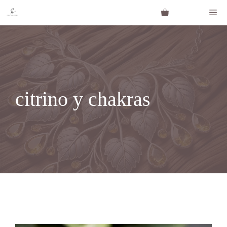
Saltar
Me
al
contenido
citrino y chakras