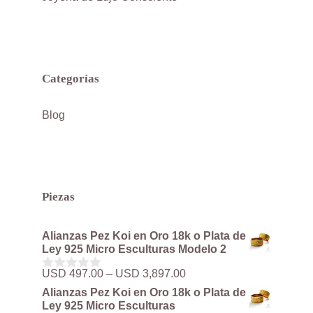
Categorías
Blog
Piezas
Alianzas Pez Koi en Oro 18k o Plata de
Ley 925 Micro Esculturas Modelo 2
Rango
USD
497.00
–
USD
3,897.00
0
de
d
Alianzas Pez Koi en Oro 18k o Plata de
precios:
e
Ley 925 Micro Esculturas
5
desde