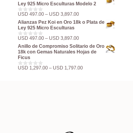
Ley 925 Micro Esculturas Modelo 2
Rango
USD
497.00
–
USD
3,897.00
0
de
d
Alianzas Pez Koi en Oro 18k o Plata de
precios:
e
Ley 925 Micro Esculturas
5
desde
USD 497.00
Rango
USD
497.00
–
USD
3,897.00
0
hasta
de
d
Anillo de Compromiso Solitario de Oro
USD 3,897.00
precios:
e
18k con Gemas Naturales Hojas de
5
desde
Ficus
USD 497.00
hasta
Rango
USD
1,297.00
–
USD
1,797.00
0
USD 3,897.00
de
d
precios:
e
5
desde
USD 1,297.00
hasta
USD 1,797.00