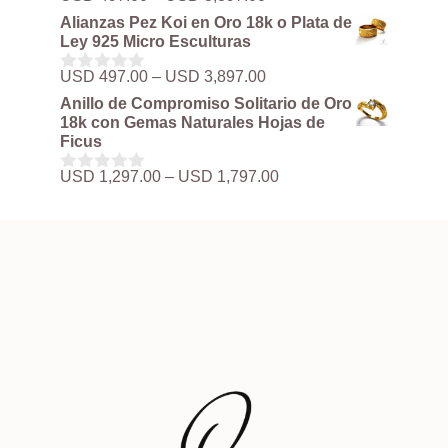
0
de
d
Alianzas Pez Koi en Oro 18k o Plata de
precios:
e
Ley 925 Micro Esculturas
5
desde
USD 497.00
Rango
USD
497.00
–
USD
3,897.00
0
hasta
de
d
Anillo de Compromiso Solitario de Oro
USD 3,897.00
precios:
e
18k con Gemas Naturales Hojas de
5
desde
Ficus
USD 497.00
hasta
Rango
USD
1,297.00
–
USD
1,797.00
0
USD 3,897.00
de
d
precios:
e
5
desde
USD 1,297.00
hasta
USD 1,797.00