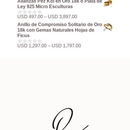
Alianzas Pez Koi en Oro 18k o Plata de
precios:
e
Ley 925 Micro Esculturas
5
desde
USD 497.00
Rango
USD
497.00
–
USD
3,897.00
0
hasta
de
d
Anillo de Compromiso Solitario de Oro
USD 3,897.00
precios:
e
18k con Gemas Naturales Hojas de
5
desde
Ficus
USD 497.00
hasta
Rango
USD
1,297.00
–
USD
1,797.00
0
USD 3,897.00
de
d
precios:
e
5
desde
USD 1,297.00
hasta
USD 1,797.00