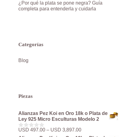
¿Por qué la plata se pone negra? Guía
completa para entenderla y cuidarla
Categorías
Blog
Piezas
Alianzas Pez Koi en Oro 18k o Plata de
Ley 925 Micro Esculturas Modelo 2
Rango
USD
497.00
–
USD
3,897.00
0
de
d