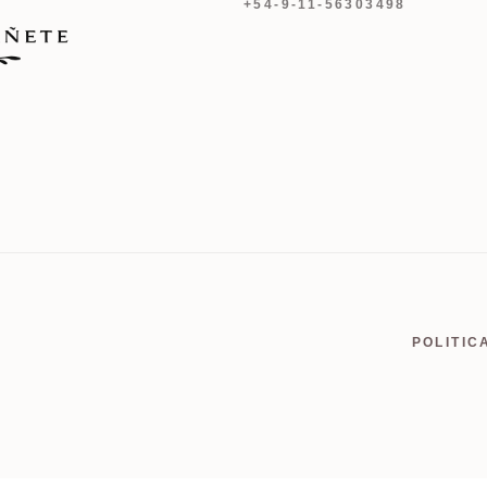
+54-9-11-56303498
POLITIC