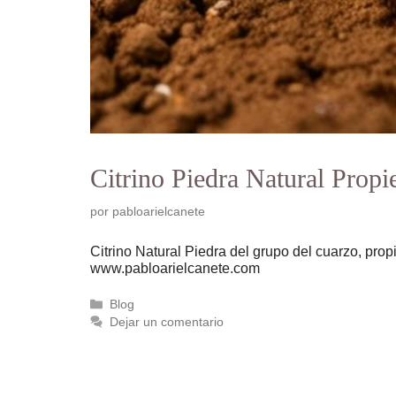
Citrino Piedra Natural Prop
por
pabloarielcanete
Citrino Natural Piedra del grupo del cuarzo, propi
www.pabloarielcanete.com
Categorías
Blog
Dejar un comentario