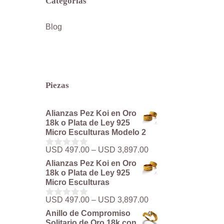
Categorías
Blog
Piezas
Alianzas Pez Koi en Oro
18k o Plata de Ley 925
Micro Esculturas Modelo 2
Rango
USD
497.00
–
USD
3,897.00
0
de
d
Alianzas Pez Koi en Oro
precios:
e
18k o Plata de Ley 925
5
desde
Micro Esculturas
USD 497.00
hasta
Rango
USD
497.00
–
USD
3,897.00
0
USD 3,897.00
de
d
Anillo de Compromiso
precios:
e
Solitario de Oro 18k con