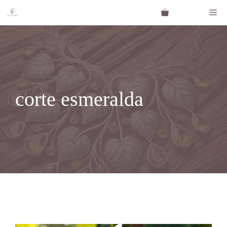
Saltar
Me
al
contenido
corte esmeralda