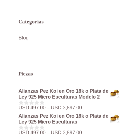
Categorías
Blog
Piezas
Alianzas Pez Koi en Oro 18k o Plata de
Ley 925 Micro Esculturas Modelo 2
Rango
USD
497.00
–
USD
3,897.00
0
de
d
Alianzas Pez Koi en Oro 18k o Plata de
precios:
e
Ley 925 Micro Esculturas
5
desde
USD 497.00
Rango
USD
497.00
–
USD
3,897.00
0
hasta