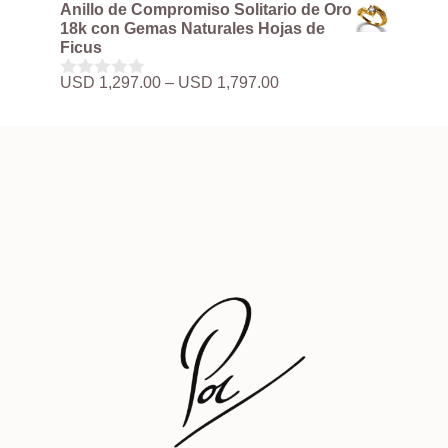
de
d
Anillo de Compromiso Solitario de Oro
USD 3,897.00
precios:
e
18k con Gemas Naturales Hojas de
5
desde
Ficus
USD 497.00
hasta
Rango
USD
1,297.00
–
USD
1,797.00
0
USD 3,897.00
de
d
precios:
e
5
desde
USD 1,297.00
hasta
USD 1,797.00