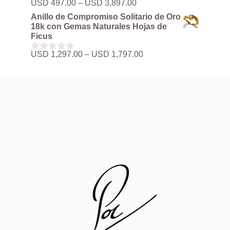
Rango
USD
497.00
–
USD
3,897.00
0
hasta
de
d
Anillo de Compromiso Solitario de Oro
USD 3,897.00
precios:
e
18k con Gemas Naturales Hojas de
5
desde
Ficus
USD 497.00
hasta
Rango
USD
1,297.00
–
USD
1,797.00
0
USD 3,897.00
de
d
precios:
e
5
desde
USD 1,297.00
hasta
USD 1,797.00