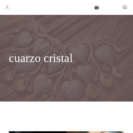
Saltar
Me
al
contenido
cuarzo cristal