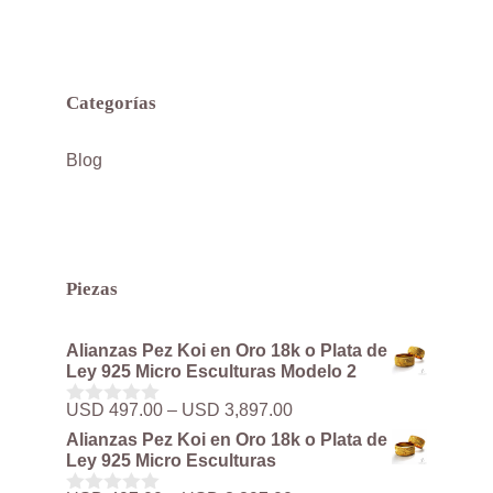
Categorías
Blog
Piezas
Alianzas Pez Koi en Oro 18k o Plata de
Ley 925 Micro Esculturas Modelo 2
Rango
USD
497.00
–
USD
3,897.00
0
de
d
Alianzas Pez Koi en Oro 18k o Plata de
precios:
e
Ley 925 Micro Esculturas
5
desde
USD 497.00