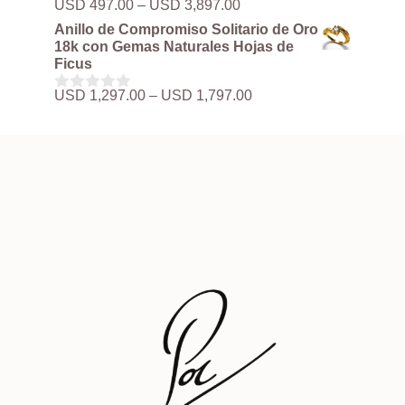
Rango
USD
497.00
–
USD
3,897.00
0
hasta
de
d
Anillo de Compromiso Solitario de Oro
USD 3,897.00
precios:
e
18k con Gemas Naturales Hojas de
5
desde
Ficus
USD 497.00
hasta
Rango
USD
1,297.00
–
USD
1,797.00
0
USD 3,897.00
de
d
precios:
e
5
desde
USD 1,297.00
hasta
USD 1,797.00