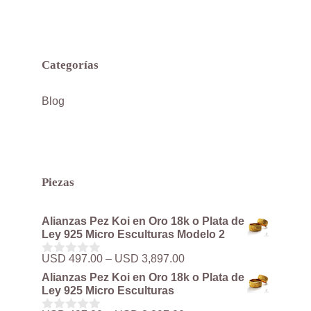
Categorías
Blog
Piezas
Alianzas Pez Koi en Oro 18k o Plata de
Ley 925 Micro Esculturas Modelo 2
Rango
USD
497.00
–
USD
3,897.00
0
de
d
Alianzas Pez Koi en Oro 18k o Plata de
precios:
e
Ley 925 Micro Esculturas
5
desde
USD 497.00