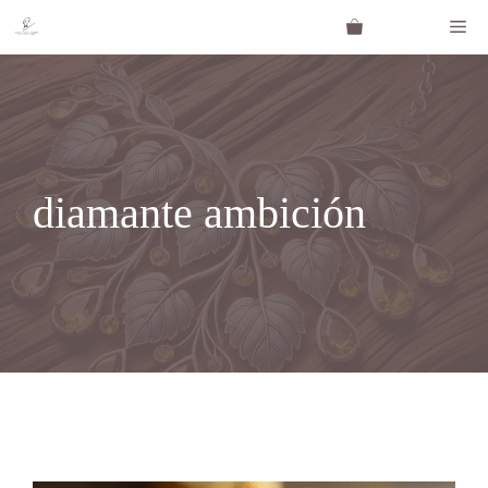
Saltar
Me
al
contenido
diamante ambición