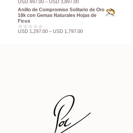
Rango
USD
497.00
–
USD
3,897.00
0
hasta
de
d
Anillo de Compromiso Solitario de Oro
USD 3,897.00
precios:
e
18k con Gemas Naturales Hojas de
5
desde
Ficus
USD 497.00
hasta
Rango
USD
1,297.00
–
USD
1,797.00
0
USD 3,897.00
de
d
precios:
e
5
desde
USD 1,297.00
hasta
USD 1,797.00