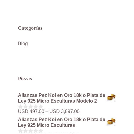
Categorías
Blog
Piezas
Alianzas Pez Koi en Oro 18k o Plata de
Ley 925 Micro Esculturas Modelo 2
Rango
USD
497.00
–
USD
3,897.00
0
de
d
Alianzas Pez Koi en Oro 18k o Plata de
precios:
e
Ley 925 Micro Esculturas
5
desde
USD 497.00