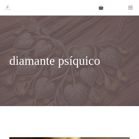
Saltar
Me
al
contenido
diamante psíquico