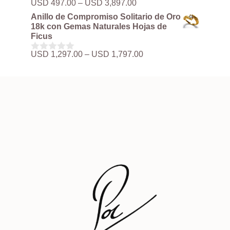
Rango
USD
497.00
–
USD
3,897.00
0
hasta
de
d
Anillo de Compromiso Solitario de Oro
USD 3,897.00
precios:
e
18k con Gemas Naturales Hojas de
5
desde
Ficus
USD 497.00
hasta
Rango
USD
1,297.00
–
USD
1,797.00
0
USD 3,897.00
de
d
precios:
e
5
desde
USD 1,297.00
hasta
USD 1,797.00