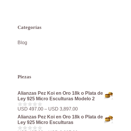
Categorías
Blog
Piezas
Alianzas Pez Koi en Oro 18k o Plata de
Ley 925 Micro Esculturas Modelo 2
Rango
USD
497.00
–
USD
3,897.00
0
de
d
Alianzas Pez Koi en Oro 18k o Plata de
precios:
e
Ley 925 Micro Esculturas
5
desde
USD 497.00