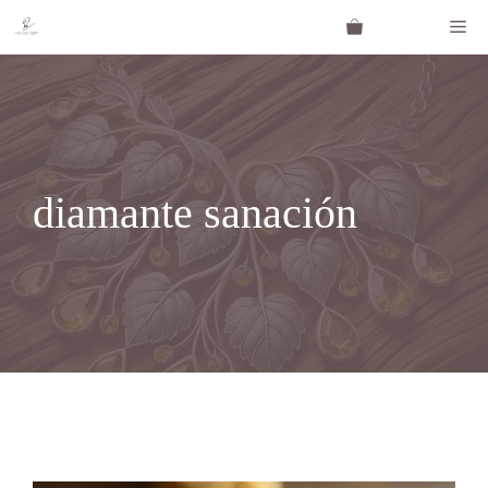
Saltar
Me
al
contenido
diamante sanación