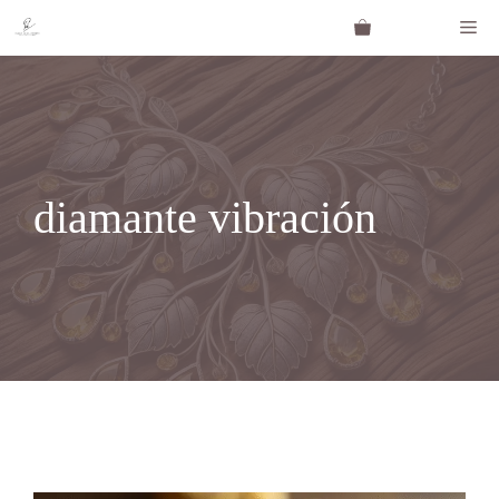
Saltar
Me
al
contenido
diamante vibración