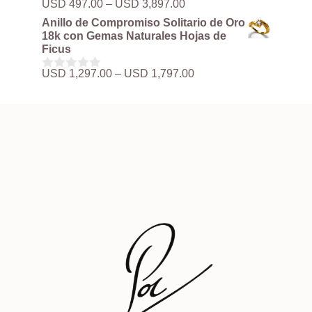
Rango
USD
497.00
–
USD
3,897.00
0
hasta
de
d
Anillo de Compromiso Solitario de Oro
USD 3,897.00
precios:
e
18k con Gemas Naturales Hojas de
5
desde
Ficus
USD 497.00
hasta
Rango
USD
1,297.00
–
USD
1,797.00
0
USD 3,897.00
de
d
precios:
e
5
desde
USD 1,297.00
hasta
USD 1,797.00