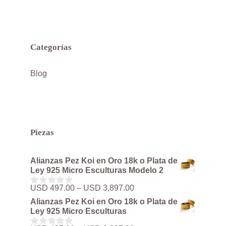
Categorías
Blog
Piezas
Alianzas Pez Koi en Oro 18k o Plata de
Ley 925 Micro Esculturas Modelo 2
Rango
USD
497.00
–
USD
3,897.00
0
de
d
Alianzas Pez Koi en Oro 18k o Plata de
precios:
e
Ley 925 Micro Esculturas
5
desde
USD 497.00