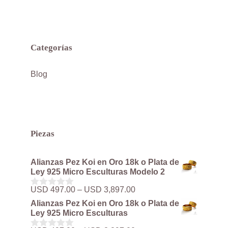
Categorías
Blog
Piezas
Alianzas Pez Koi en Oro 18k o Plata de
Ley 925 Micro Esculturas Modelo 2
Rango
USD
497.00
–
USD
3,897.00
0
de
d
Alianzas Pez Koi en Oro 18k o Plata de
precios:
e
Ley 925 Micro Esculturas
5
desde
USD 497.00