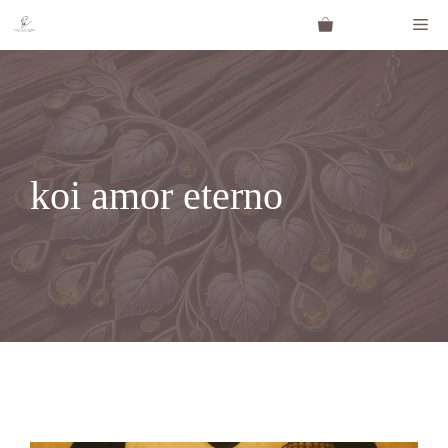
Saltar
Me
al
contenido
koi amor eterno