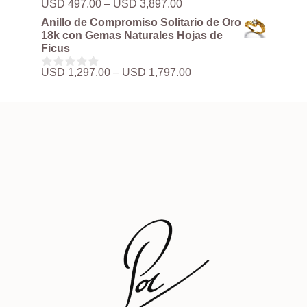
Rango
USD
497.00
–
USD
3,897.00
0
hasta
de
d
Anillo de Compromiso Solitario de Oro
USD 3,897.00
precios:
e
18k con Gemas Naturales Hojas de
5
desde
Ficus
USD 497.00
hasta
Rango
USD
1,297.00
–
USD
1,797.00
0
USD 3,897.00
de
d
precios:
e
5
desde
USD 1,297.00
hasta
USD 1,797.00