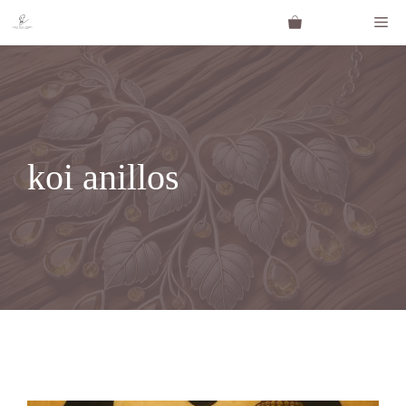
Saltar
Me
al
contenido
koi anillos