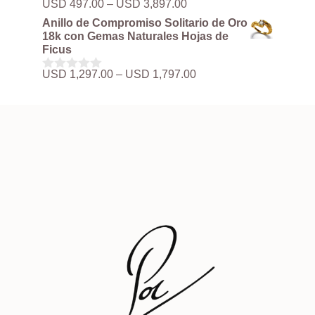
Rango
USD
497.00
–
USD
3,897.00
0
hasta
de
d
Anillo de Compromiso Solitario de Oro
USD 3,897.00
precios:
e
18k con Gemas Naturales Hojas de
5
desde
Ficus
USD 497.00
hasta
Rango
USD
1,297.00
–
USD
1,797.00
0
USD 3,897.00
de
d
precios:
e
5
desde
USD 1,297.00
hasta
USD 1,797.00