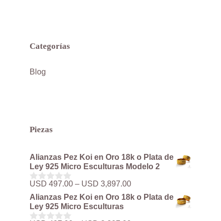
Categorías
Blog
Piezas
Alianzas Pez Koi en Oro 18k o Plata de
Ley 925 Micro Esculturas Modelo 2
Rango
USD
497.00
–
USD
3,897.00
0
de
d
Alianzas Pez Koi en Oro 18k o Plata de
precios:
e
Ley 925 Micro Esculturas
5
desde
USD 497.00