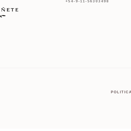
+54-9-11-56303498
POLITIC