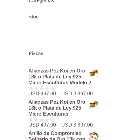
Categorías
Blog
Piezas
Alianzas Pez Koi en Oro
18k o Plata de Ley 925
Micro Esculturas Modelo 2
Rango
USD
497.00
–
USD
3,897.00
0
de
d
Alianzas Pez Koi en Oro
precios:
e
18k o Plata de Ley 925
5
desde
Micro Esculturas
USD 497.00
hasta
Rango
USD
497.00
–
USD
3,897.00
0
USD 3,897.00
de
d
Anillo de Compromiso
precios:
e
Solitario de Oro 18k con