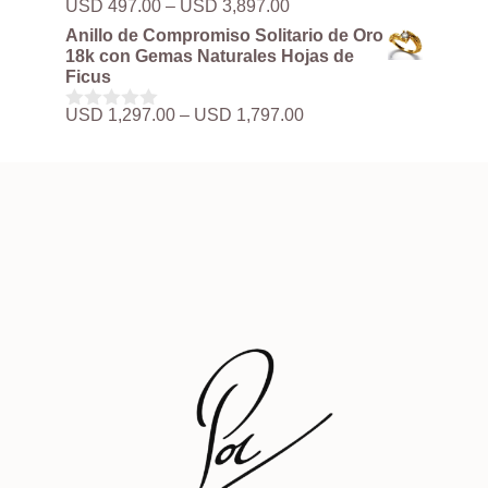
Rango
USD
497.00
–
USD
3,897.00
0
hasta
de
d
Anillo de Compromiso Solitario de Oro
USD 3,897.00
precios:
e
18k con Gemas Naturales Hojas de
5
desde
Ficus
USD 497.00
hasta
Rango
USD
1,297.00
–
USD
1,797.00
0
USD 3,897.00
de
d
precios:
e
5
desde
USD 1,297.00
hasta
USD 1,797.00