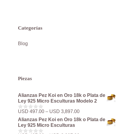
Categorías
Blog
Piezas
Alianzas Pez Koi en Oro 18k o Plata de
Ley 925 Micro Esculturas Modelo 2
Rango
USD
497.00
–
USD
3,897.00
0
de
d
Alianzas Pez Koi en Oro 18k o Plata de
precios:
e
Ley 925 Micro Esculturas
5
desde
USD 497.00