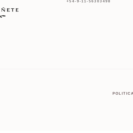
+54-9-11-56303498
POLITIC