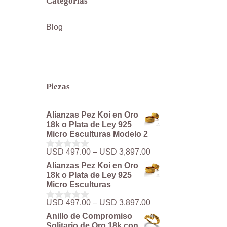
Categorías
Blog
Piezas
Alianzas Pez Koi en Oro
18k o Plata de Ley 925
Micro Esculturas Modelo 2
Rango
USD
497.00
–
USD
3,897.00
0
de
d
Alianzas Pez Koi en Oro
precios:
e
18k o Plata de Ley 925
5
desde
Micro Esculturas
USD 497.00
hasta
Rango
USD
497.00
–
USD
3,897.00
0
USD 3,897.00
de
d
Anillo de Compromiso
precios:
e
Solitario de Oro 18k con