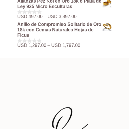
Alianzas Pez Koi en Oro 18k o Plata de
precios:
e
Ley 925 Micro Esculturas
5
desde
USD 497.00
Rango
USD
497.00
–
USD
3,897.00
0
hasta
de
d
Anillo de Compromiso Solitario de Oro
USD 3,897.00
precios:
e
18k con Gemas Naturales Hojas de
5
desde
Ficus
USD 497.00
hasta
Rango
USD
1,297.00
–
USD
1,797.00
0
USD 3,897.00
de
d
precios:
e
5
desde
USD 1,297.00
hasta
USD 1,797.00