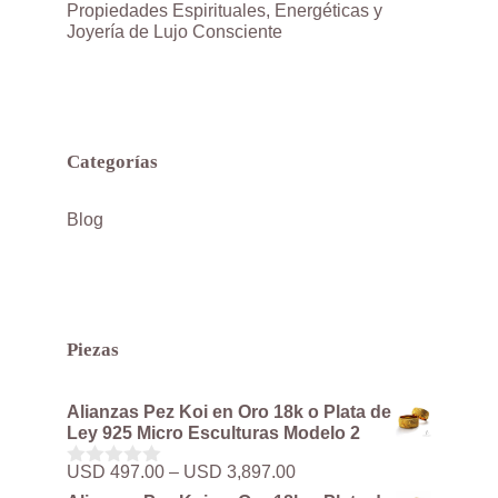
Propiedades Espirituales, Energéticas y
Joyería de Lujo Consciente
Categorías
Blog
Piezas
Alianzas Pez Koi en Oro 18k o Plata de
Ley 925 Micro Esculturas Modelo 2
Rango
USD
497.00
–
USD
3,897.00
0
de
d