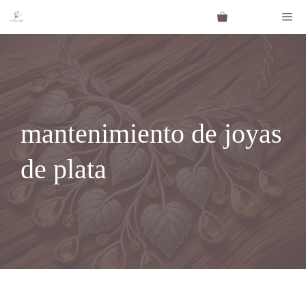
Saltar
Me
al
contenido
mantenimiento de joyas
de plata