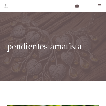
Saltar
Me
al
contenido
pendientes amatista