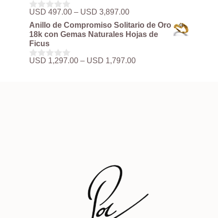
USD 497.00
Rango
USD
497.00
–
USD
3,897.00
0
hasta
de
d
Anillo de Compromiso Solitario de Oro
USD 3,897.00
precios:
e
18k con Gemas Naturales Hojas de
5
desde
Ficus
USD 497.00
hasta
Rango
USD
1,297.00
–
USD
1,797.00
0
USD 3,897.00
de
d
precios:
e
5
desde
USD 1,297.00
hasta
USD 1,797.00