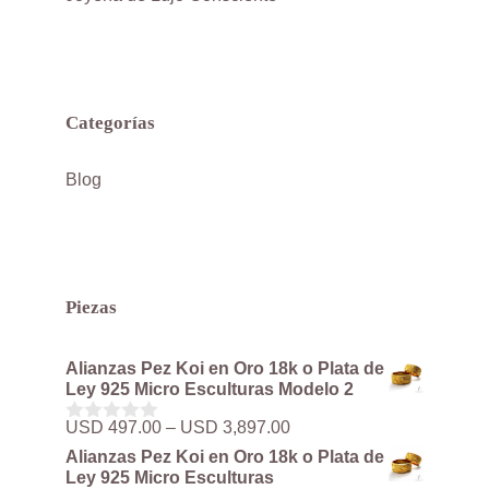
Categorías
Blog
Piezas
Alianzas Pez Koi en Oro 18k o Plata de
Ley 925 Micro Esculturas Modelo 2
Rango
USD
497.00
–
USD
3,897.00
0
de
d
Alianzas Pez Koi en Oro 18k o Plata de
precios:
e
Ley 925 Micro Esculturas
5
desde